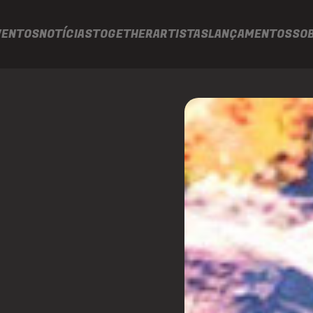
VENTOS
NOTÍCIAS
TOGETHER
ARTISTAS
LANÇAMENTOS
SO