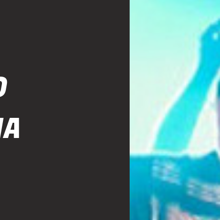
A
O
NA