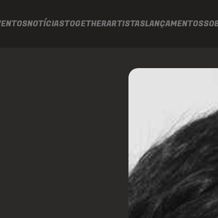
VENTOS
NOTÍCIAS
TOGETHER
ARTISTAS
LANÇAMENTOS
SO