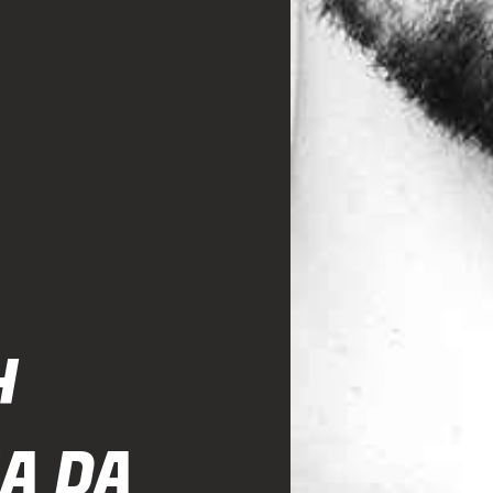
H
A DA