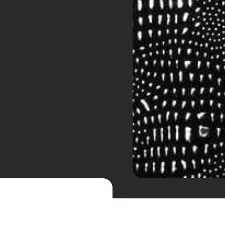
r um remix da trilha da
uindo a estética do Tech