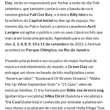
Day
, serão os responsáveis por fechar a noite do dia 9 de
setembro, que também contará com a banda de rock
renome global
Fall Out Boy
, o icônico
Billy Idol
e os
brasileiros do
Capital Inicial
no line-up do espaço. No
mesmo dia, no Palco Sunset, a cantora canadense
Avril
Lavigne
vai agitar o público com os seus clássicos hits que
marcaram toda uma geração. Agendado para os dias nos
dias
2, 3, 4, 8, 9, 10 e 11 de setembro
de 2022, o festival
acontece no
Parque Olímpico, no Rio de Janeiro.
Pisando pela primeira vez no palco do maior festival de
música e entretenimento do mundo, o
Green Day
vai
entregar um show recheado de hits multiplatina como
"American Idiot", "Boulevard Of Broken Dreams", "Wake
Me Up When September Ends" e "21 Guns", além de
músicas inéditas. O trio formado por
Billie Joe Armstrong
(guitarrista e vocalista),
Mike Dirnt
(baixista e vocalista) e
Tré Cool
(baterista) é conhecido por embalar a plateia em
seus shows e acabaram de concluir a turnê Hella Mega Tour,