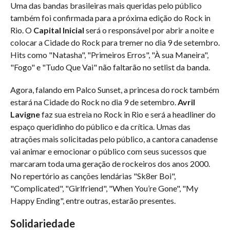
Uma das bandas brasileiras mais queridas pelo público
também foi confirmada para a próxima edição do Rock in
Rio. O
Capital Inicial
será o responsável por abrir a noite e
colocar a Cidade do Rock para tremer no dia 9 de setembro.
Hits como "Natasha", "Primeiros Erros", "À sua Maneira",
"Fogo" e "Tudo Que Vai" não faltarão no setlist da banda.
Agora, falando em Palco Sunset, a princesa do rock também
estará na Cidade do Rock no dia 9 de setembro.
Avril
Lavigne
faz sua estreia no Rock in Rio e será a headliner do
espaço queridinho do público e da crítica. Umas das
atrações mais solicitadas pelo público, a cantora canadense
vai animar e emocionar o público com seus sucessos que
marcaram toda uma geração de rockeiros dos anos 2000.
No repertório as canções lendárias "Sk8er Boi",
"Complicated", "Girlfriend", "When You’re Gone", "My
Happy Ending", entre outras, estarão presentes.
Solidariedade