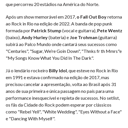
que percorreu 20 estádios na América do Norte.
Após um show memorável em 2017,
o Fall Out Boy
retorna
ao Rock in Rio na edição de 2022. A banda de pop punk
formada por
Patrick Stump
(vocal e guitarra),
Pete Wentz
(baixo),
Andy Hurley
(bateria) e
Joe Trohman
(guitarra)
subirá ao Palco Mundo onde cantará seus sucessos como
"Centuries", "Sugar, We’re Goin Down", "Thnks fr th Mmrs"e
"My Songs Know What You Did In The Dark".
Já o lendário rockeiro
Billy Idol
, que esteve no Rock in Rio
em 1991 e estava confirmado na edição de 2017, mas
precisou cancelar a apresentação, volta ao Brasil após 31
anos de sua primeira e única passagem no país para uma
performance inesquecível e repleta de sucessos. No setlist,
os fãs da Cidade do Rock podem esperar por clássicos
como "Rebel Yell", "White Wedding", "Eyes Without a Face"
e "Dancing With Myself".