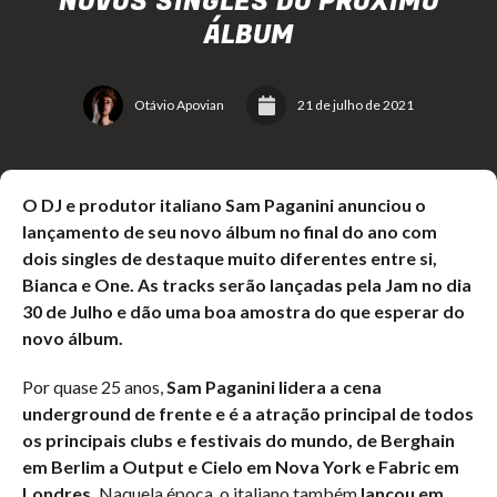
NOVOS SINGLES DO PRÓXIMO
ÁLBUM
Otávio Apovian
21 de julho de 2021
O DJ e produtor italiano Sam Paganini anunciou o
lançamento de seu novo álbum no final do ano com
dois singles de destaque muito diferentes entre si,
Bianca e One. As tracks serão lançadas pela Jam no dia
30 de Julho e dão uma boa amostra do que esperar do
novo álbum.
Por quase 25 anos,
Sam Paganini lidera a cena
underground de frente e é a atração principal de todos
os principais clubs e festivais do mundo, de Berghain
em Berlim a Output e Cielo em Nova York e Fabric em
Londres.
Naquela época, o italiano também
lançou em