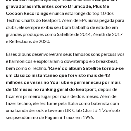
gravadoras influentes como Drumcode, Plus 8 e
Cocoon Recordings
e nunca está longe do top 10 dos
Techno Charts do Beatport. Além de EPs numa pegada para
clubs, ele sempre exibiu seu bom trabalho de estúdio em
grandes produções como Satellite de 2014, Zenith de 2017
e Reflections de 2020.
Esses álbuns desenvolveram seus famosos sons percussivos
e harmônicos e exploraram o downtempo e o breakbeat,
bem como o Techno.
‘Rave’ do álbum Satellite tornou-se
um clássico instantâneo que foi visto mais de 43
milhões de vezes no YouTube e permaneceu por mais
de 18 meses no ranking geral do Beatport
, depois de
ficar em primeiro lugar por mais de dois meses. Além de
fazer techno, ele fez turnê pela Itália como baterista com
uma banda de rock e teve um UK Club Chart # 1 ‘Zoe’ sob
seu pseudônimo de Paganini Traxx em 1996.