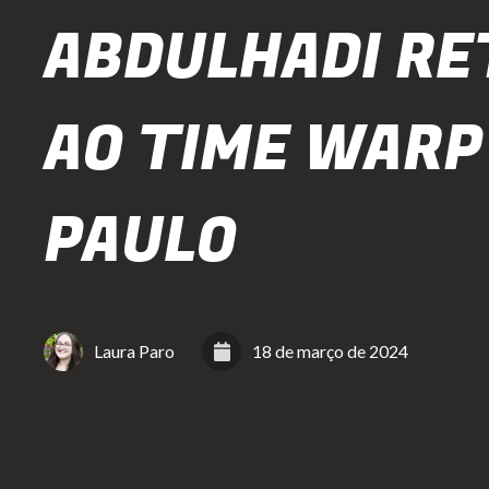
ABDULHADI R
AO TIME WARP
PAULO
Laura Paro
18 de março de 2024