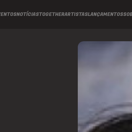
VENTOS
NOTÍCIAS
TOGETHER
ARTISTAS
LANÇAMENTOS
SO