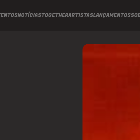
VENTOS
NOTÍCIAS
TOGETHER
ARTISTAS
LANÇAMENTOS
SO