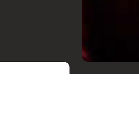
gal, em 2022
. O Sónar
rouxe edições para cidades
res, Hong Kong, Istambul,
Receba cupons de desc
festas.
te trazer uma
diurna será realizada em
 programação nocturna
 Coliseu do Recreio e
Confira nossos grupos