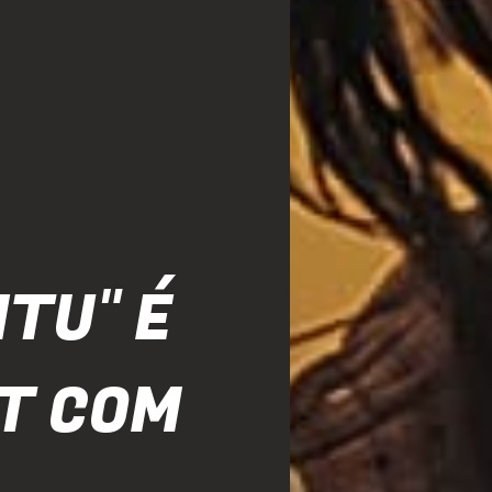
NTU" É
ET COM