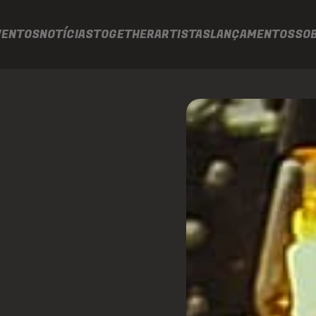
VENTOS
NOTÍCIAS
TOGETHER
ARTISTAS
LANÇAMENTOS
SO