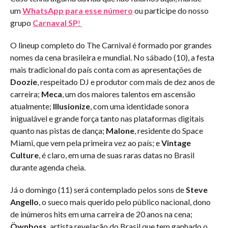
um
WhatsApp para esse número
ou participe do nosso
grupo
Carnaval SP
!
O lineup completo do The Carnival é formado por grandes
nomes da cena brasileira e mundial. No sábado (10), a festa
mais tradicional do país conta com as apresentações de
Doozie
, respeitado DJ e produtor com mais de dez anos de
carreira;
Meca
, um dos maiores talentos em ascensão
atualmente;
Illusionize
, com uma identidade sonora
inigualável e grande força tanto nas plataformas digitais
quanto nas pistas de dança;
Malone
, residente do Space
Miami, que vem pela primeira vez ao país; e
Vintage
Culture
, é claro, em uma de suas raras datas no Brasil
durante agenda cheia.
Já o domingo (11) será contemplado pelos sons de
Steve
Angello
, o sueco mais querido pelo público nacional, dono
de inúmeros hits em uma carreira de 20 anos na cena;
Öwnboss
, artista revelação do Brasil que tem ganhado o