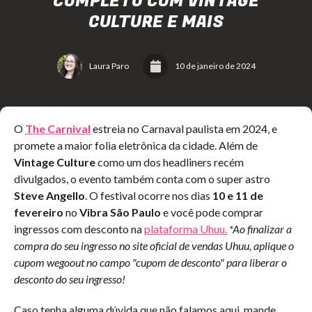
COMPLETO COM VINTAGE
CULTURE E MAIS
Laura Paro
10 de janeiro de 2024
O
The Carnival
estreia no Carnaval paulista em 2024, e
promete a maior folia eletrônica da cidade. Além de
Vintage Culture
como um dos headliners recém
divulgados, o evento também conta com o super astro
Steve Angello
. O festival ocorre nos dias
10 e 11 de
fevereiro
no
Vibra São Paulo
e você pode comprar
ingressos com desconto na
plataforma Uhuu.
*Ao finalizar a
compra do seu ingresso no site oficial de vendas Uhuu, aplique o
cupom wegoout no campo "cupom de desconto" para liberar o
desconto do seu ingresso!
Caso tenha alguma dúvida que não falamos aqui, mande