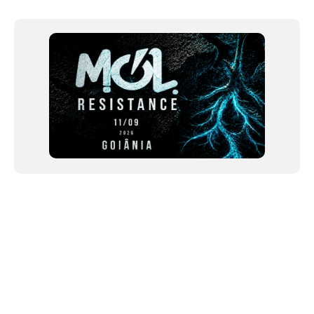
1
of
12
NEWSLETTER