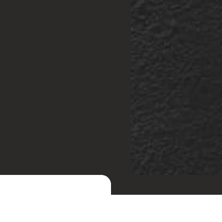
sil, abrir a discussão para
e produzir música, a
UB