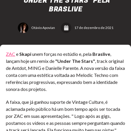
"UNDER THE STARS" PELA
BRASLIVE
Otávio Apovian
17 de dezembro de 2021
ZAC
e
Skapi
unem forças no estúdio e, pela
Braslive
,
lançam hoje um remix de
"Under The Stars"
, track original
de
Antdot, MING e Danielle Parente. A nova versão da faixa
conta com uma estética voltada ao
Melodic Techno com
referências progressivas, expressando bem a identidade
sonora dos projetos.
A faixa, que já ganhou suporte de Vintage Culture, é
aclamada pelo público há um bom tempo após ser tocada
por ZAC em suas apresentações. " Logo após as gigs,
postamos os vídeos e as pessoas sempre perguntam quando
a track será lançada. Ela funciona muito bem nas pistas",