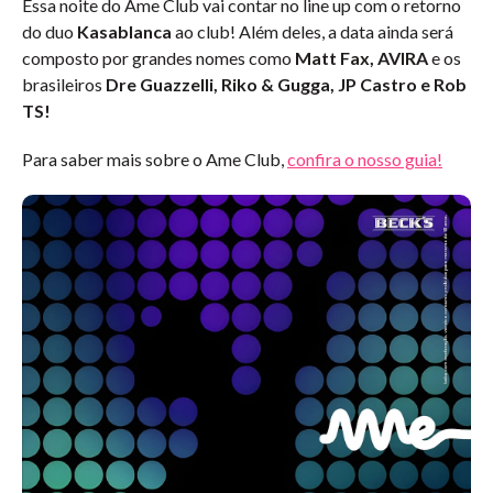
Essa noite do Ame Club vai contar no line up com o retorno
do duo
Kasablanca
ao club! Além deles, a data ainda será
composto por grandes nomes como
Matt Fax, AVIRA
e os
brasileiros
Dre Guazzelli, Riko & Gugga, JP Castro e Rob
TS!
Para saber mais sobre o Ame Club,
confira o nosso guia!