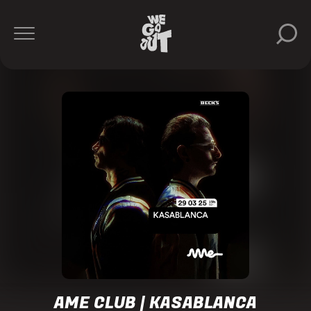
Kasablanca
AVIRA
Dre
Guazzelli
JP
Castro
Riko
&
Gugga
Matt
Fax
Ame
Club
https://www.instagram.com/ame.club/
AME CLUB | KASABLANCA