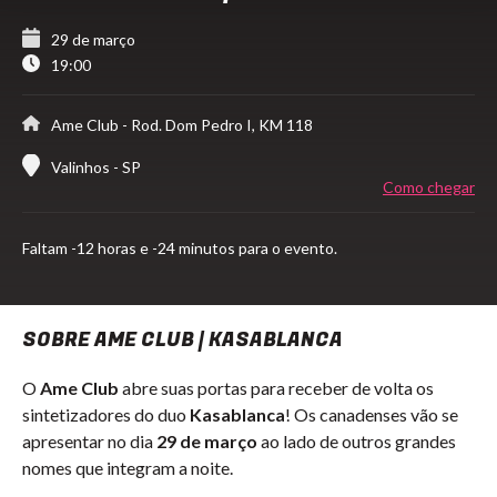
29 de março
19:00
Ame Club
- Rod. Dom Pedro I, KM 118
Valinhos - SP
Como chegar
Faltam
-12 horas e -24 minutos para o evento.
SOBRE AME CLUB | KASABLANCA
O
Ame Club
abre suas portas para receber de volta os
sintetizadores do duo
Kasablanca
! Os canadenses vão se
apresentar no dia
29 de março
ao lado de outros grandes
nomes que integram a noite.