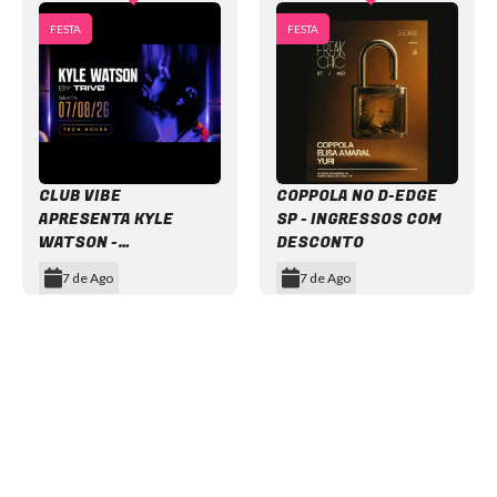
FESTA
FESTA
CLUB VIBE
COPPOLA NO D-EDGE
APRESENTA KYLE
SP - INGRESSOS COM
WATSON -
DESCONTO
INGRESSOS COM
7 de Ago
7 de Ago
DESCONTO
Item
1
of
12
NEWSLETTER