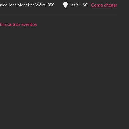
Como chegar
nida José Medeiros Viêira, 350
Itajaí
-
SC
ira outros eventos