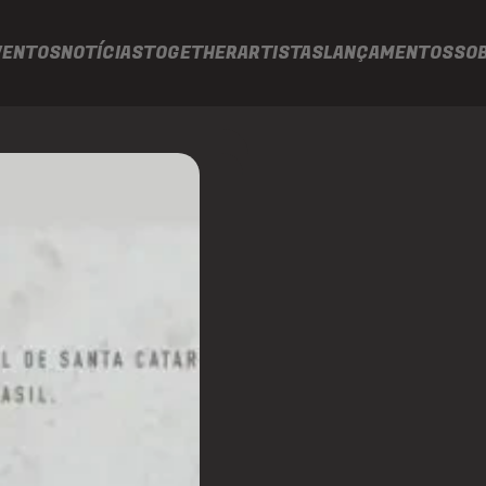
VENTOS
NOTÍCIAS
TOGETHER
ARTISTAS
LANÇAMENTOS
SO