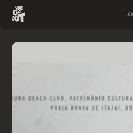
E
Warung
Beach
Club
https://www.instagram.com/warungbeachclub/