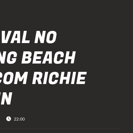
VAL NO
G BEACH
COM RICHIE
IN
22:00