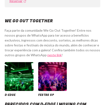
Reservar
WE GO OUT TOGETHER
Faça parte da comunidade We Go Out Together! Entre nos
nossos grupos de WhatsApp para ter acesso a benefícios
exclusivos, ingressos com desconto, sorteios, as melhores dicas
sobre festas e festivais de música do mundo, além de conhecer e
trocar experiência com a galera! Confira também todos os nossos
outros grupos de WhatsApp
neste link
!
D-EDGE
FESTAS SP
D-Edge | Moving com Nocapz. + Vinter
PARECIDOS COM D-EDGE | MOVING COM