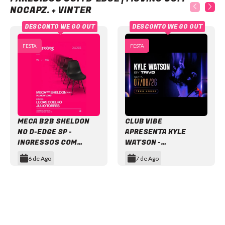
NOCAPZ. + VINTER
DESCONTO WE GO OUT
DESCONTO WE GO OUT
FESTA
FESTA
MECA B2B SHELDON
CLUB VIBE
NO D-EDGE SP -
APRESENTA KYLE
INGRESSOS COM
WATSON -
DESCONTO
INGRESSOS COM
6 de Ago
7 de Ago
DESCONTO
Item
1
of
12