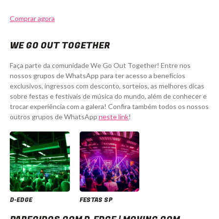
Comprar agora
WE GO OUT TOGETHER
Faça parte da comunidade We Go Out Together! Entre nos
nossos grupos de WhatsApp para ter acesso a benefícios
exclusivos, ingressos com desconto, sorteios, as melhores dicas
sobre festas e festivais de música do mundo, além de conhecer e
trocar experiência com a galera! Confira também todos os nossos
outros grupos de WhatsApp
neste link
!
D-EDGE
FESTAS SP
D-Edge | Moving com ZAC, Mariz e Teclas