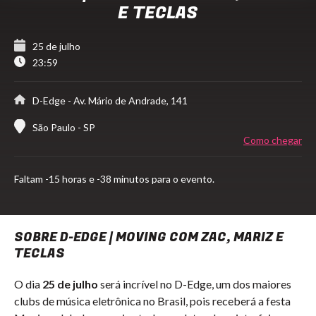
E TECLAS
25 de julho
23:59
D-Edge
- Av. Mário de Andrade, 141
São Paulo - SP
Como chegar
Faltam
-15 horas e -38 minutos para o evento.
SOBRE D-EDGE | MOVING COM ZAC, MARIZ E
TECLAS
O dia
25 de julho
será incrível no D-Edge, um dos maiores
clubs de música eletrônica no Brasil, pois receberá a festa