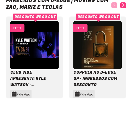
PARECIDOS COM D-EDGE | MOVING COM
ZAC, MARIZ E TECLAS
DESCONTO WE GO OUT
DESCONTO WE GO OUT
FESTA
FESTA
CLUB VIBE
COPPOLA NO D-EDGE
APRESENTA KYLE
SP - INGRESSOS COM
WATSON -
DESCONTO
INGRESSOS COM
7 de Ago
7 de Ago
DESCONTO
Item
1
of
12