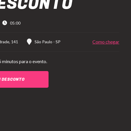
ESCONTO
05:00
Como chegar
drade, 141
São Paulo
-
SP
5 minutos para o evento.
M DESCONTO