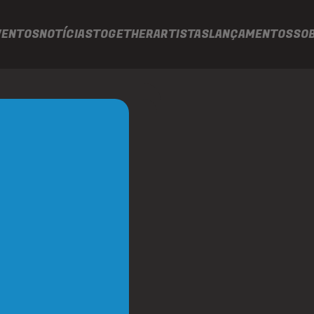
VENTOS
NOTÍCIAS
TOGETHER
ARTISTAS
LANÇAMENTOS
SO