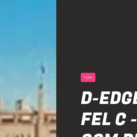
FESTA
D-EDG
FEL C 