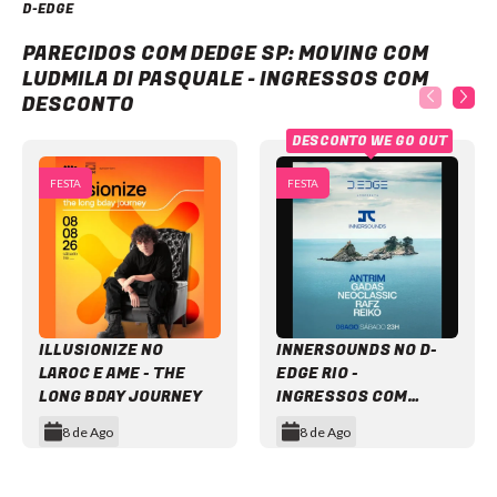
D-EDGE
DEDGE SP: Moving com Ludmila di Pasquale - Ingressos com desconto
PARECIDOS COM DEDGE SP: MOVING COM
LUDMILA DI PASQUALE - INGRESSOS COM
DESCONTO
DESCONTO WE GO OUT
FESTA
FESTA
ILLUSIONIZE NO
INNERSOUNDS NO D-
LAROC E AME - THE
EDGE RIO -
LONG BDAY JOURNEY
INGRESSOS COM
DESCONTO
8 de Ago
8 de Ago
Item
1
of