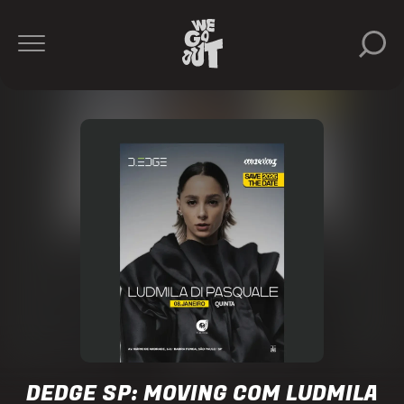
Ella
De
Vuono
D-
Edge
https://www.instagram.com/dedgesp/
DEDGE SP: MOVING COM LUDMILA