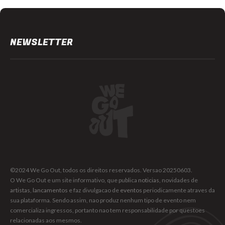
12
NEWSLETTER
©2024 We Go Out, todos os direitos reservados. Versao 20250603.
O We Go Out e um site informativo, que publica
noticias
, novidades de
artistas
,
lancamentos
e faz divulgacao de
eventos
periodicamente atraves da
sua plataforma. Sendo assim, nao produz nenhum tipo de evento nem
comercializa ingressos, portanto nao tem responsabilidade por questoes
relacionadas aos mesmos.