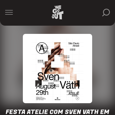
Sven
Väth
Atelie
https://www.instagram.com/atelie__atelie/
FESTA ATELIE COM SVEN VATH EM