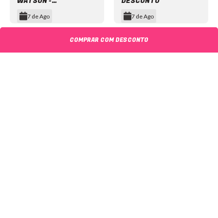
WATSON -
DESCONTO
INGRESSOS COM
7 de Ago
7 de Ago
DESCONTO
Item
1
COMPRAR COM DESCONTO
of
12
NEWSLETTER
©2024 We Go Out, todos os direitos reservados. Versao 20250603.