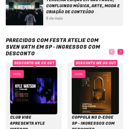
CONFLUINDO MÚSICA, ARTE, MODA E
CRIAÇÃO DE CONTEÚDO
8 de maio
Festa Atelie com Sven Vath em SP - Ingressos com desconto
PARECIDOS COM FESTA ATELIE COM
SVEN VATH EM SP - INGRESSOS COM
DESCONTO
DESCONTO WE GO OUT
DESCONTO WE GO OUT
FESTA
FESTA
CLUB VIBE
COPPOLA NO D-EDGE
APRESENTA KYLE
SP - INGRESSOS COM