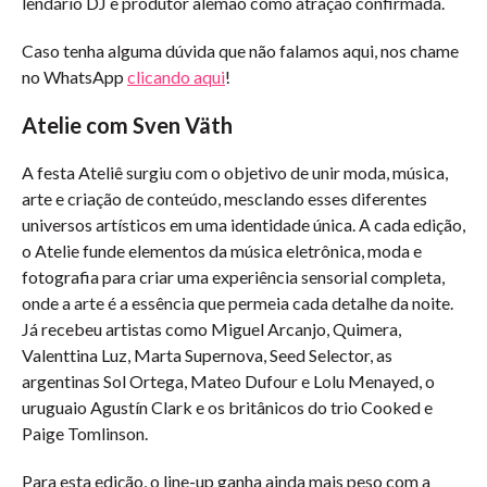
lendário DJ e produtor alemão como atração confirmada.
Caso tenha alguma dúvida que não falamos aqui, nos chame
no WhatsApp
clicando aqui
!
Atelie com Sven Väth
A festa Ateliê surgiu com o objetivo de unir moda, música,
arte e criação de conteúdo, mesclando esses diferentes
universos artísticos em uma identidade única. A cada edição,
o Atelie funde elementos da música eletrônica, moda e
fotografia para criar uma experiência sensorial completa,
onde a arte é a essência que permeia cada detalhe da noite.
Já recebeu artistas como Miguel Arcanjo, Quimera,
Valenttina Luz, Marta Supernova, Seed Selector, as
argentinas Sol Ortega, Mateo Dufour e Lolu Menayed, o
uruguaio Agustín Clark e os britânicos do trio Cooked e
Paige Tomlinson.
Para esta edição, o line-up ganha ainda mais peso com a