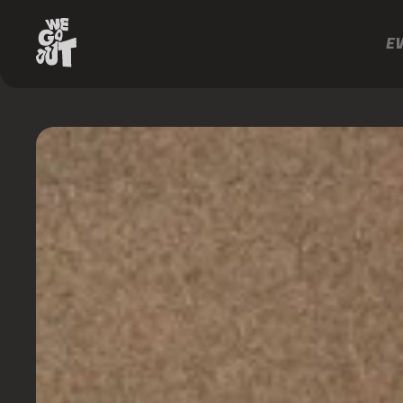
E
Eli
Iwasa
Eli
Iwasa
https://www.instagram.com/heelsoflove/