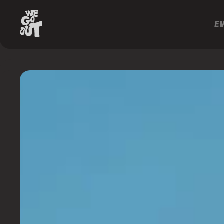
E
Dubdogz
Sarah
Stenzel
Meca
Hey
Hoy
https://www.instagram.com/heyhoyoficial/