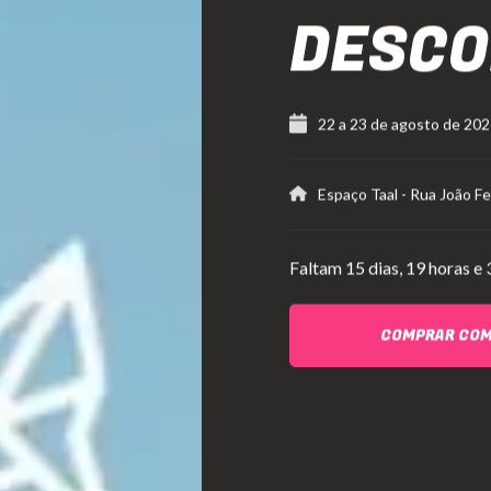
DESC
22
a
23 de agosto de 20
Espaço Taal
-
Rua João Fe
Faltam
15 dias,
19 horas e 
COMPRAR CO