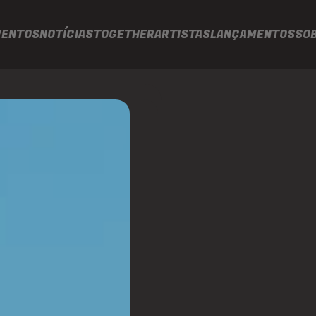
VENTOS
NOTÍCIAS
TOGETHER
ARTISTAS
LANÇAMENTOS
SO