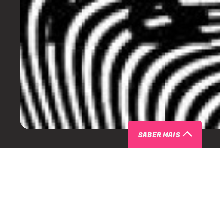
SABER MAIS
SOBRE JAMIE XX | SÃO PAULO
Após a primeira data no Brasil passando por Curitiba, Jam
uma data confirmada no país! No dia
26 de outubro
, o art