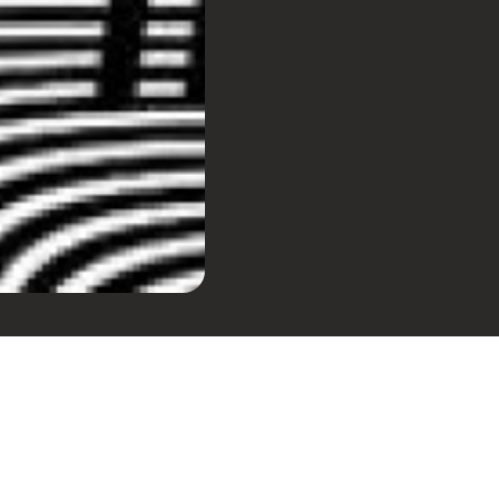
ie xx também está com mais
ista britânico se apresentará