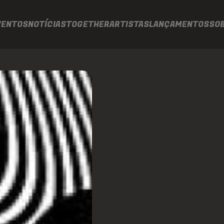
VENTOS
NOTÍCIAS
TOGETHER
ARTISTAS
LANÇAMENTOS
SO