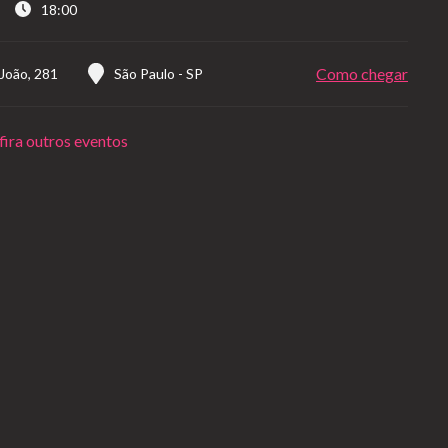
18:00
Como chegar
 João, 281
São Paulo
-
SP
ira outros eventos