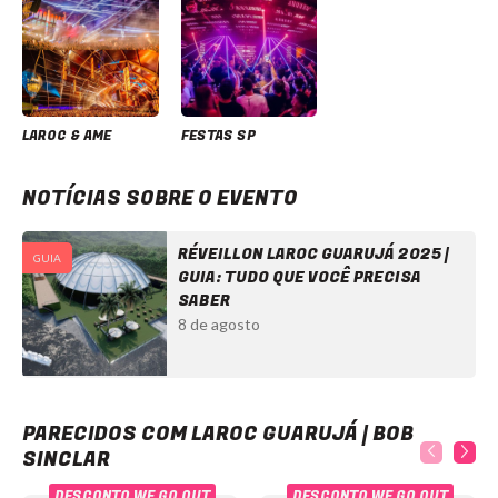
LAROC & AME
FESTAS SP
NOTÍCIAS SOBRE O EVENTO
RÉVEILLON LAROC GUARUJÁ 2025 |
GUIA
GUIA: TUDO QUE VOCÊ PRECISA
SABER
8 de agosto
Laroc Guarujá | Bob Sinclar
PARECIDOS COM LAROC GUARUJÁ | BOB
SINCLAR
DESCONTO WE GO OUT
DESCONTO WE GO OUT