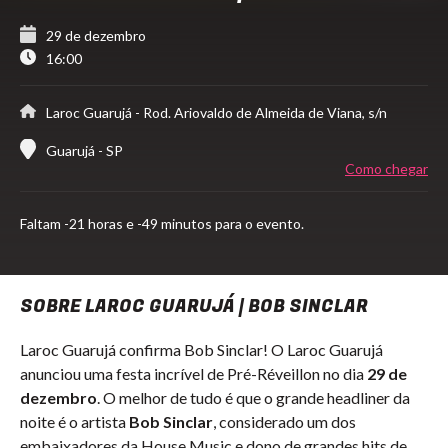
29 de dezembro
16:00
Laroc Guarujá
- Rod. Ariovaldo de Almeida de Viana, s/n
Guarujá - SP
Como chegar
Faltam
-21 horas e -49 minutos para o evento.
SOBRE LAROC GUARUJÁ | BOB SINCLAR
Laroc Guarujá confirma Bob Sinclar! O Laroc Guarujá
anunciou uma festa incrível de Pré-Réveillon no dia
29 de
dezembro
. O melhor de tudo é que o grande headliner da
noite é o artista
Bob Sinclar
, considerado um dos
embaixadores da House Music e dono de grandes hits de