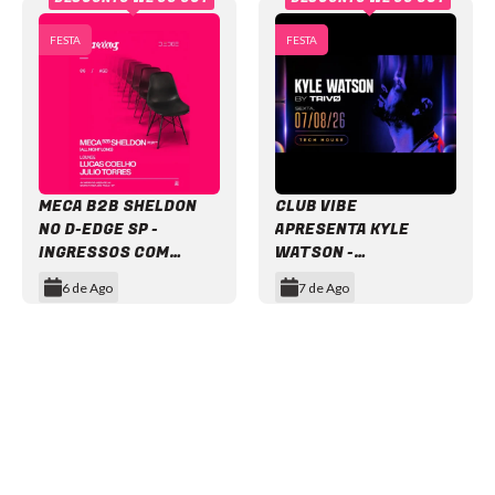
FESTA
FESTA
MECA B2B SHELDON
CLUB VIBE
NO D-EDGE SP -
APRESENTA KYLE
INGRESSOS COM
WATSON -
DESCONTO
INGRESSOS COM
6 de Ago
7 de Ago
DESCONTO
Item
1
of
12
NEWSLETTER