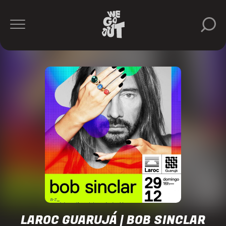
Bob
Sinclar
Curol
Pontifexx
Riascode
Soldera
Laroc
Guarujá
https://www.instagram.com/laroc.guaruja/
LAROC GUARUJÁ | BOB SINCLAR