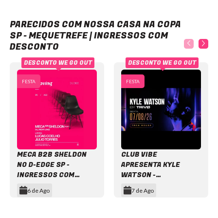
Nossa Casa na Copa SP - Mequetrefe | Ingressos com desconto
PARECIDOS COM NOSSA CASA NA COPA
SP - MEQUETREFE | INGRESSOS COM
DESCONTO
DESCONTO WE GO OUT
DESCONTO WE GO OUT
FESTA
FESTA
MECA B2B SHELDON
CLUB VIBE
NO D-EDGE SP -
APRESENTA KYLE
INGRESSOS COM
WATSON -
DESCONTO
INGRESSOS COM
6 de Ago
7 de Ago
DESCONTO
Item
1
of