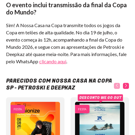
O evento inclui transmissão da final da Copa
do Mundo?
Sim! A Nossa Casa na Copa transmite todos os jogos da
Copa em telões de alta qualidade. No dia 19 de julho, o
evento começa às 12h, acompanhando a final da Copa do
Mundo 2026, e segue com as apresentações de Petroski e
Deepkaz até quase meia-noite. Para mais informações, fale
pelo WhatsApp
clicando aqui
.
Nossa Casa na Copa SP - Petroski e Deepkaz
PARECIDOS COM NOSSA CASA NA COPA
SP - PETROSKI E DEEPKAZ
DESCONTO WE GO OUT
FESTA
FESTA