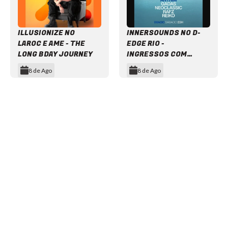
ILLUSIONIZE NO
INNERSOUNDS NO D-
LAROC E AME - THE
EDGE RIO -
LONG BDAY JOURNEY
INGRESSOS COM
DESCONTO
8 de Ago
8 de Ago
Item
1
of
12
NEWSLETTER