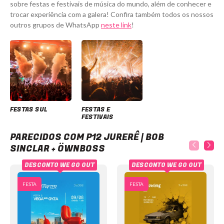
sobre festas e festivais de música do mundo, além de conhecer e
trocar experiência com a galera! Confira também todos os nossos
outros grupos de WhatsApp
neste link
!
FESTAS SUL
FESTAS E
FESTIVAIS
P12 Jurerê | Bob Sinclar + Öwnboss
PARECIDOS COM P12 JURERÊ | BOB
SINCLAR + ÖWNBOSS
DESCONTO WE GO OUT
DESCONTO WE GO OUT
FESTA
FESTA