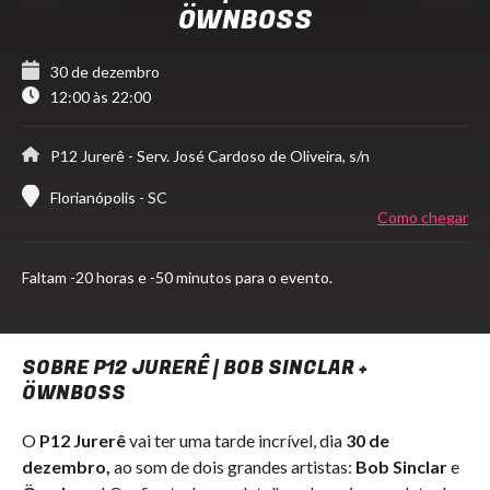
ÖWNBOSS
30 de dezembro
12:00 às 22:00
P12 Jurerê
- Serv. José Cardoso de Oliveira, s/n
Florianópolis - SC
Como chegar
Faltam
-20 horas e -50 minutos para o evento.
SOBRE P12 JURERÊ | BOB SINCLAR +
ÖWNBOSS
O
P12 Jurerê
vai ter uma tarde incrível, dia
30 de
dezembro,
ao som de dois grandes artistas:
Bob Sinclar
e