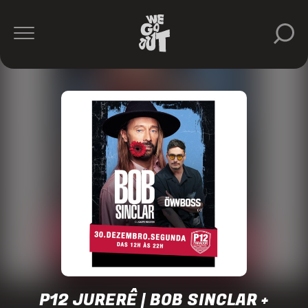
Bob
Sinclar
Öwnboss
P12
Jurerê
https://www.instagram.com/p12jurere/
P12 JURERÊ | BOB SINCLAR +