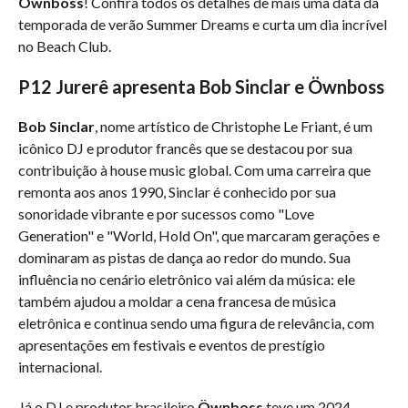
Öwnboss
! Confira todos os detalhes de mais uma data da
temporada de verão Summer Dreams e curta um dia incrível
no Beach Club.
P12 Jurerê apresenta Bob Sinclar e Öwnboss
Bob Sinclar
, nome artístico de Christophe Le Friant, é um
icônico DJ e produtor francês que se destacou por sua
contribuição à house music global. Com uma carreira que
remonta aos anos 1990, Sinclar é conhecido por sua
sonoridade vibrante e por sucessos como "Love
Generation" e "World, Hold On", que marcaram gerações e
dominaram as pistas de dança ao redor do mundo. Sua
influência no cenário eletrônico vai além da música: ele
também ajudou a moldar a cena francesa de música
eletrônica e continua sendo uma figura de relevância, com
apresentações em festivais e eventos de prestígio
internacional.
Já o DJ e produtor brasileiro
Öwnboss
teve um 2024