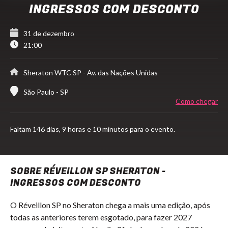
INGRESSOS COM DESCONTO
31 de dezembro
21:00
Sheraton WTC SP
- Av. das Nações Unidas
São Paulo - SP
Como chegar
Faltam
146 dias,
9 horas e 10 minutos para o evento.
SOBRE RÉVEILLON SP SHERATON -
INGRESSOS COM DESCONTO
O Réveillon SP no Sheraton chega a mais uma edição, após
todas as anteriores terem esgotado, para fazer 2027