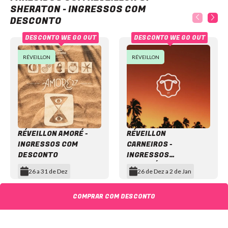
SHERATON - INGRESSOS COM
DESCONTO
DESCONTO WE GO OUT
DESCONTO WE GO OUT
RÉVEILLON
RÉVEILLON
RÉVEILLON AMORÉ -
RÉVEILLON
INGRESSOS COM
CARNEIROS -
DESCONTO
INGRESSOS
DISPONÍVEIS
26 a 31 de Dez
26 de Dez a 2 de Jan
Item
1
Réveillon
COMPRAR COM DESCONTO
of
Réveillon
Carneiros
12
Amoré
2027,