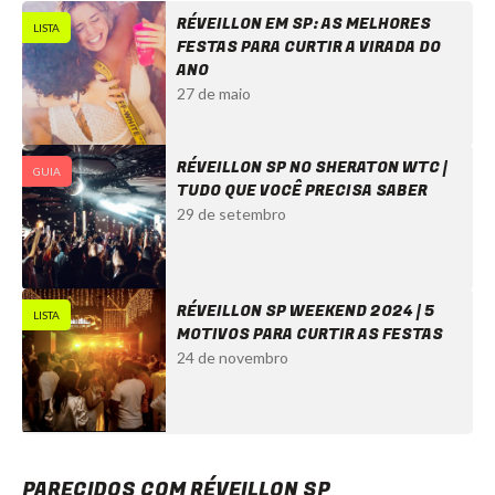
RÉVEILLON EM SP: AS MELHORES
LISTA
FESTAS PARA CURTIR A VIRADA DO
ANO
27 de maio
RÉVEILLON SP NO SHERATON WTC |
GUIA
TUDO QUE VOCÊ PRECISA SABER
29 de setembro
RÉVEILLON SP WEEKEND 2024 | 5
LISTA
MOTIVOS PARA CURTIR AS FESTAS
24 de novembro
Réveillon SP Sheraton - Ingressos com desconto
PARECIDOS COM RÉVEILLON SP