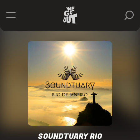
Mita
Gami
Apache
HOO
Body
&
Soul
https://www.instagram.com/bodyandsoulrio/
SOUNDTUARY RIO