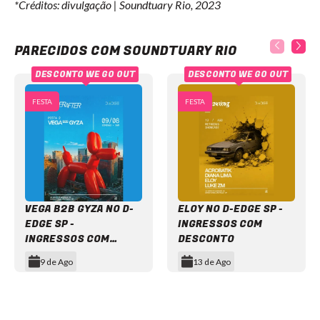
*Créditos: divulgação | Soundtuary Rio, 2023
Soundtuary Rio
PARECIDOS COM SOUNDTUARY RIO
DESCONTO WE GO OUT
DESCONTO WE GO OUT
FESTA
FESTA
VEGA B2B GYZA NO D-
ELOY NO D-EDGE SP -
EDGE SP -
INGRESSOS COM
INGRESSOS COM
DESCONTO
DESCONTO
9 de Ago
13 de Ago
Item
1
of
12