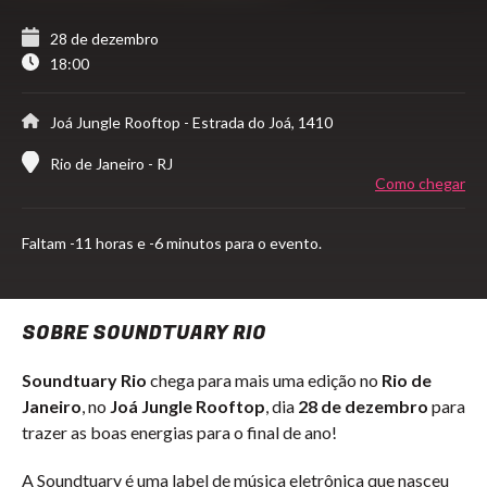
28 de dezembro
18:00
Joá Jungle Rooftop
- Estrada do Joá, 1410
Rio de Janeiro - RJ
Como chegar
Faltam
-11 horas e -6 minutos para o evento.
SOBRE SOUNDTUARY RIO
Soundtuary Rio
chega para mais uma edição no
Rio de
Janeiro
, no
Joá Jungle Rooftop
, dia
28 de dezembro
para
trazer as boas energias para o final de ano!
A Soundtuary é uma label de música eletrônica que nasceu