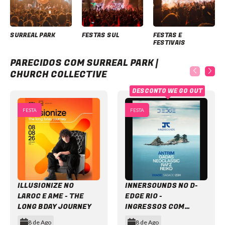
SURREAL PARK
FESTAS SUL
FESTAS E
FESTIVAIS
Surreal Park | Church Collective
PARECIDOS COM SURREAL PARK |
CHURCH COLLECTIVE
DESCONTO WE GO OUT
FESTA
FESTA
ILLUSIONIZE NO
INNERSOUNDS NO D-
LAROC E AME - THE
EDGE RIO -
LONG BDAY JOURNEY
INGRESSOS COM
DESCONTO
8 de Ago
8 de Ago