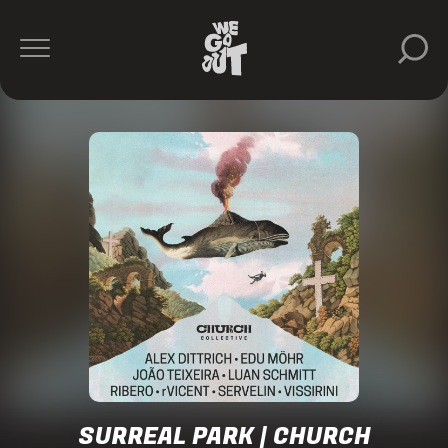
Surreal
Park
https://www.instagram.com/surreal.park/
SURREAL PARK | CHURCH