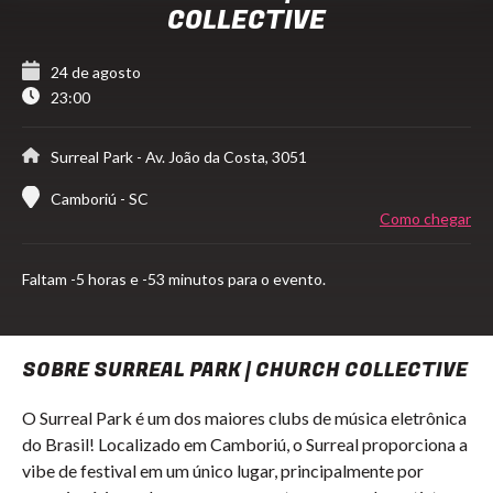
COLLECTIVE
24 de agosto
23:00
Surreal Park
- Av. João da Costa, 3051
Camboriú - SC
Como chegar
Faltam
-5 horas e -53 minutos para o evento.
SOBRE SURREAL PARK | CHURCH COLLECTIVE
O Surreal Park é um dos maiores clubs de música eletrônica
do Brasil! Localizado em Camboriú, o Surreal proporciona a
vibe de festival em um único lugar, principalmente por