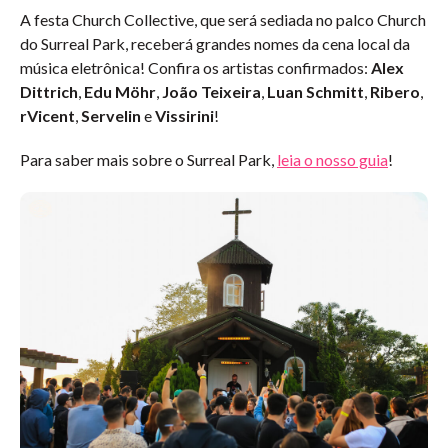
A festa Church Collective, que será sediada no palco Church
do Surreal Park, receberá grandes nomes da cena local da
música eletrônica! Confira os artistas confirmados:
Alex
Dittrich
,
Edu Möhr
,
João Teixeira
,
Luan Schmitt
,
Ribero
,
rVicent
,
Servelin
e
Vissirini
!
Para saber mais sobre o Surreal Park,
leia o nosso guia
!