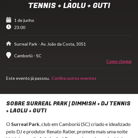
TENNIS + LAOLU + GUTI
1 de junho
23:00
Surreal Park
- Av. João da Costa, 3051
Camboriú - SC
Como chegar
Este evento já passou.
Confira outros eventos
SOBRE SURREAL PARK | DIMMISH + DJ TENNIS
+ LAOLU + GUTI
O
Surreal Park
, club em Camboriú (SC) criado e idealizado
pelo DJ e produtor Renato Ratier, promete mais uma noite