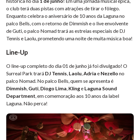
histórica no dia
1 de junho
! Em uma jornada musical épica,
o club terá duas pistas com atrações de tirar o fôlego.
Enquanto celebra o aniversário de 10 anos da Laguna no
palco Bells, com o retorno de Dimmish e o live envolvente
de Guti, o palco Nomad trará as estreias especiais de DJ
Tennis e Laolu, prometendo uma noite de muita música boa!
Line-Up
O line-up completo do dia 01 de junho já foi divulgado! O
Surreal Park trará
DJ Tennis
,
Laolu
,
Adria
e
Nezello
no
palco Nomad. No palco Bells, quem se apresenta é
Dimmish
,
Guti
,
Diogo Lima
,
Kling
e
Laguna Sound
Department
, em comemoração aos 10 anos da label
Laguna. Não perca!