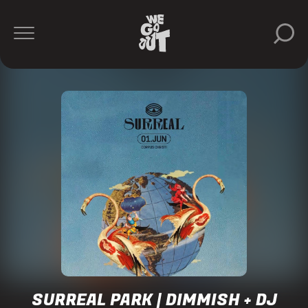
Dimmish
DJ
Tennis
Laolu
Surreal
Park
https://www.instagram.com/surreal.park/
SURREAL PARK | DIMMISH + DJ