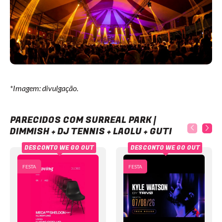
*Imagem: divulgação.
Surreal Park | Dimmish + DJ Tennis + Laolu + Guti
PARECIDOS COM SURREAL PARK |
DIMMISH + DJ TENNIS + LAOLU + GUTI
DESCONTO WE GO OUT
DESCONTO WE GO OUT
FESTA
FESTA