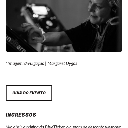
*Imagem: divulgação | Margaret Dygas
GUIA DO EVENTO
INGRESSOS
*Ao abrir a página da BlueTicket, o cupom de desconto wegoout