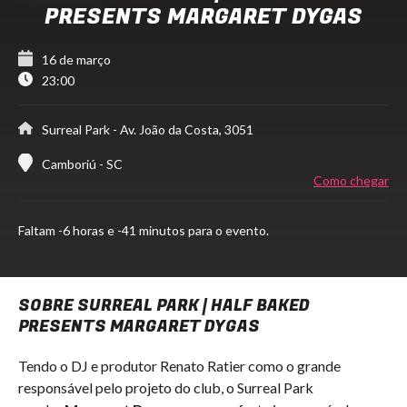
PRESENTS MARGARET DYGAS
16 de março
23:00
Surreal Park
- Av. João da Costa, 3051
Camboriú - SC
Como chegar
Faltam
-6 horas e -41 minutos para o evento.
SOBRE SURREAL PARK | HALF BAKED
PRESENTS MARGARET DYGAS
Tendo o DJ e produtor Renato Ratier como o grande
responsável pelo projeto do club, o Surreal Park