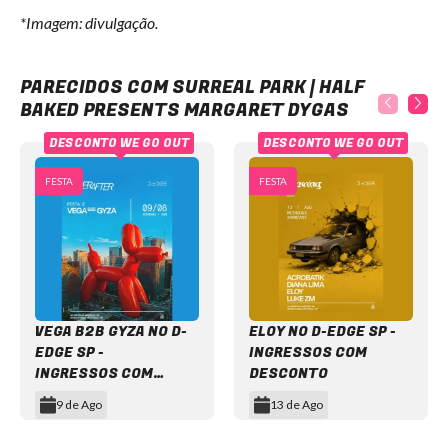
*Imagem: divulgação.
Surreal Park | Half Baked presents Margaret Dygas
PARECIDOS COM SURREAL PARK | HALF
BAKED PRESENTS MARGARET DYGAS
DESCONTO WE GO OUT
DESCONTO WE GO OUT
FESTA
FESTA
VEGA B2B GYZA NO D-
ELOY NO D-EDGE SP -
EDGE SP -
INGRESSOS COM
INGRESSOS COM
DESCONTO
DESCONTO
9 de Ago
13 de Ago
Item
1