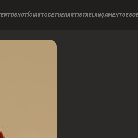
VENTOS
NOTÍCIAS
TOGETHER
ARTISTAS
LANÇAMENTOS
SO