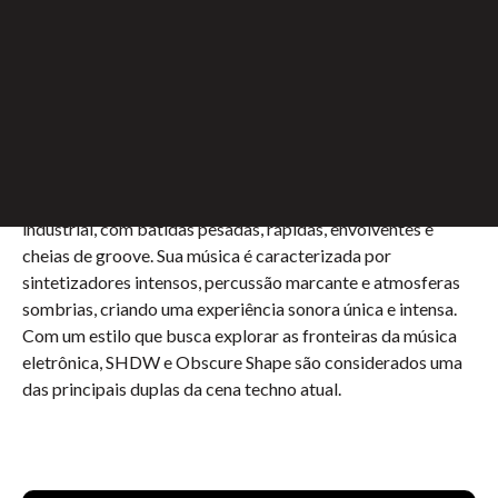
SHDW & Obscure Shape
O duo alemão
SHDW e Obscure Shape
é conhecido por
sua sonoridade que mistura elementos de techno, acid e
industrial, com batidas pesadas, rápidas, envolventes e
cheias de groove. Sua música é caracterizada por
sintetizadores intensos, percussão marcante e atmosferas
sombrias, criando uma experiência sonora única e intensa.
Com um estilo que busca explorar as fronteiras da música
eletrônica, SHDW e Obscure Shape são considerados uma
das principais duplas da cena techno atual.