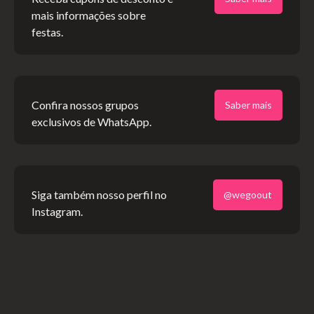
mais informações sobre
festas.
Confira nossos grupos
Saber mais
dekmantel
·
Dekmantel Podcast 301 - OMOLOKO
exclusivos de WhatsApp.
Anfisa Letyago
Siga também nosso perfil no
@wegoout
Instagram.
Não sendo uma pessoa que se conforma com um único
gênero e com lançamentos por labels como Rekids, Second
State, Kitball, Drumcode e muito mais, Anfisa provou ser
uma artista adaptável, mais recentemente tocando B2B DJ
Pierre no ADE com um lendário set de acid house. Isso
posteriormente levou a ela remixar o a icônica faixa "Acid