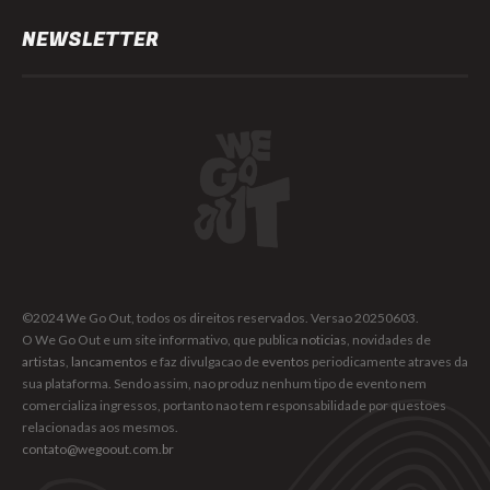
NEWSLETTER
©2024 We Go Out, todos os direitos reservados. Versao 20250603.
O We Go Out e um site informativo, que publica
noticias
, novidades de
artistas
,
lancamentos
e faz divulgacao de
eventos
periodicamente atraves da
sua plataforma. Sendo assim, nao produz nenhum tipo de evento nem
comercializa ingressos, portanto nao tem responsabilidade por questoes
relacionadas aos mesmos.
contato@wegoout.com.br