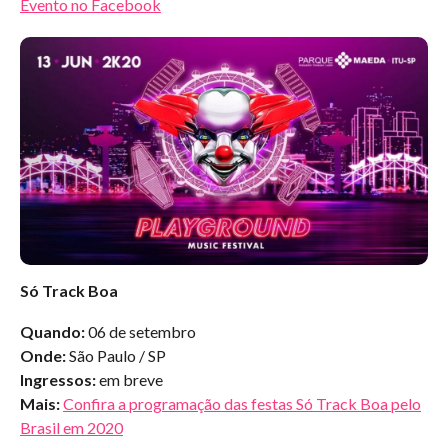
Evento no Facebook
Só Track Boa
Quando:
06 de setembro
Onde:
São Paulo / SP
Ingressos:
em breve
Mais:
Confira a programação das festas Só Track Boa pelo
Brasil em 2020