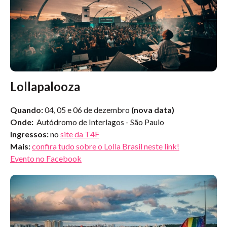
Lollapalooza
Quando:
04, 05 e 06 de dezembro
(nova data)
Onde:
Autódromo de Interlagos - São Paulo
Ingressos:
no
site da T4F
Mais:
confira tudo sobre o Lolla Brasil neste link!
Evento no Facebook