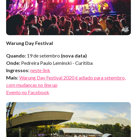
Warung Day Festival
Quando:
19 de setembro
(nova data)
Onde:
Pedreira Paulo Leminski - Curitiba
Ingressos:
neste link
Mais:
Warung Day Festival 2020 é adiado para setembro,
com mudanças no line up
Evento no Facebook