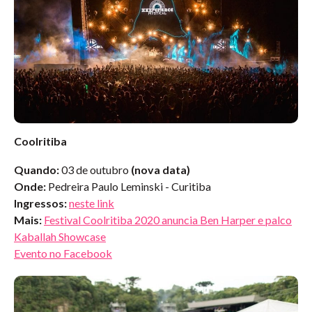
Coolritiba
Quando:
03 de outubro
(nova data)
Onde:
Pedreira Paulo Leminski - Curitiba
Ingressos:
neste link
Mais:
Festival Coolritiba 2020 anuncia Ben Harper e palco
Kaballah Showcase
Evento no Facebook