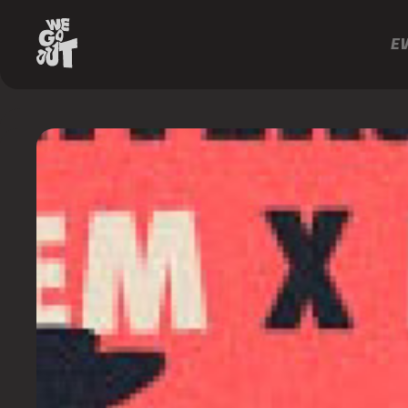
E
Floating
Points
Antal
Soichi
Terada
Trepanado