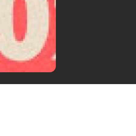
festa surgiu com o
asceu nas tardes de domingo
entro de São Paulo, e de lá