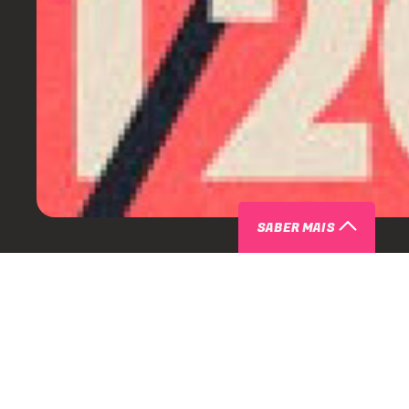
SABER MAIS
SOBRE SELVAGEM RJ
Fundada em 2012 por Augusto Trepanado e Millos Kaiser, a 
propósito de ocupar e ressignificar espaços públicos. Ela n
na praça Dom José Gaspar, em frente ao icônico Paribar, no c