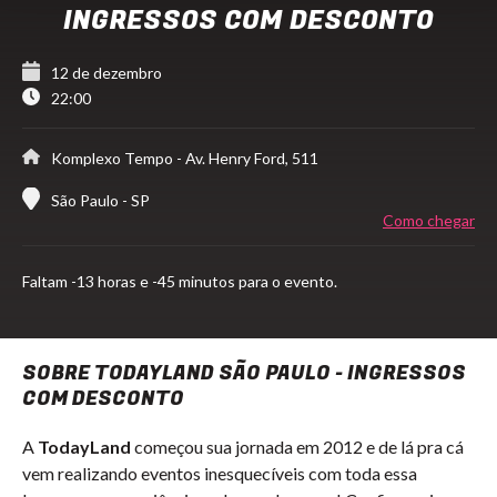
INGRESSOS COM DESCONTO
12 de dezembro
22:00
Komplexo Tempo
- Av. Henry Ford, 511
São Paulo - SP
Como chegar
Faltam
-13 horas e -45 minutos para o evento.
SOBRE TODAYLAND SÃO PAULO - INGRESSOS
COM DESCONTO
A
TodayLand
começou sua jornada em 2012 e de lá pra cá
vem realizando eventos inesquecíveis com toda essa