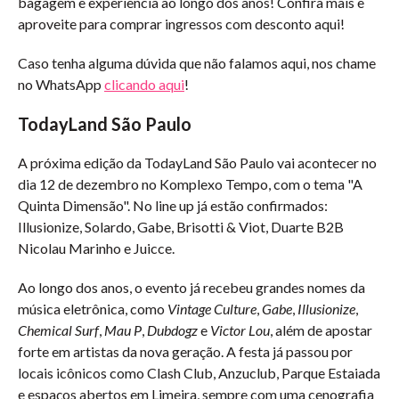
bagagem e experiência ao longo dos anos! Confira mais e
aproveite para comprar ingressos com desconto aqui!
Caso tenha alguma dúvida que não falamos aqui, nos chame
no WhatsApp
clicando aqui
!
TodayLand São Paulo
A próxima edição da TodayLand São Paulo vai acontecer no
dia 12 de dezembro no Komplexo Tempo, com o tema "A
Quinta Dimensão". No line up já estão confirmados:
Illusionize, Solardo, Gabe, Brisotti & Viot, Duarte B2B
Nicolau Marinho e Juicce.
Ao longo dos anos, o evento já recebeu grandes nomes da
música eletrônica, como
Vintage Culture
,
Gabe
,
Illusionize
,
Chemical Surf
,
Mau P
,
Dubdogz
e
Victor Lou
, além de apostar
forte em artistas da nova geração. A festa já passou por
locais icônicos como Clash Club, Anzuclub, Parque Estaiada
e espaços abertos em Limeira, sempre com uma cenografia