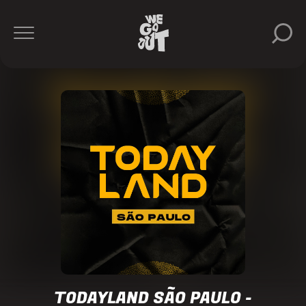
Brisotti
Gabe
Viot
Illusionize
Solardo
Agência
Today
https://www.instagram.com/agenciatoday/
TODAYLAND SÃO PAULO -