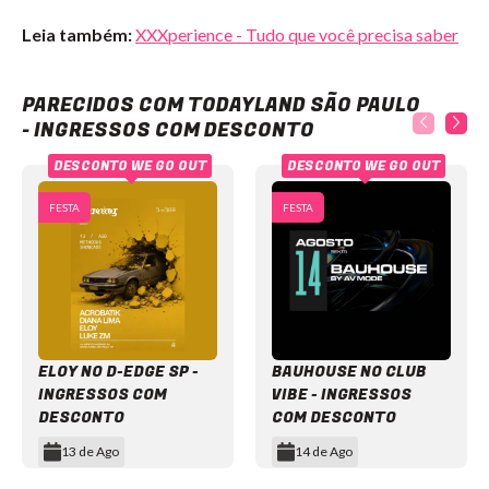
Leia também:
XXXperience - Tudo que você precisa saber
TodayLand São Paulo - Ingressos com desconto
PARECIDOS COM TODAYLAND SÃO PAULO
- INGRESSOS COM DESCONTO
DESCONTO WE GO OUT
DESCONTO WE GO OUT
FESTA
FESTA
ELOY NO D-EDGE SP -
BAUHOUSE NO CLUB
INGRESSOS COM
VIBE - INGRESSOS
DESCONTO
COM DESCONTO
13 de Ago
14 de Ago
Item